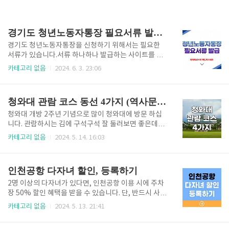
경기도 청년노동자통장 필요서류 발급사이트 총정리
경기도 청년노동자통장을 신청하기 위해서는 필요한
서류가 있습니다.서류 하나하나 발급하는 사이트를 찾
기 힘들기 때문에, 직접 빠르게 다운로드하여서 신청하
카테고리 없음
2024. 6. 3. 23:06
실 수 있도록 정리했습니다. ※ 아래에서 필요한 서류
다운받으시고, 2년 뒤 580만 원 꼭 청년노동자통장에
서 수령금 취득하시길 바랄게요! 필요 서류 및 발급하
청와대 관람 코스 동선 4가지 (역사문화공간, 문화유산, 수목탐방, 어린이가족)
기 * 모든 서류는 24년 5월 24일 이후의 발급일 이어야
합니다. 1. 참여신청서온라인 신청할 때, 홈페이지에서
청와대 개방 2주년 기념으로 많이 청와대에 방문 하십
작성하시면 됩니다.2. 신청자격 자가진단 및 필수사항
니다. 관람하시는 김에 구석구석 잘 둘러보면 좋은데요.
확인·동의서온라인 신청할 때, 홈페이지에서 작성하시
대표적으로 많이 관람하는 청와대 관람 코스 동선 4가
카테고리 없음
2024. 5. 14. 16:03
고, 서명하시면 됩니다.3. 개인정보 수집·이용 및 제공
지 안내해 드립니다. 청와대 관람 코스 4가지1. 역사문
동의서온라인 신청할 때, 홈페이지에서 작성하시면 됩
화공간관람 시간 : 약 1시간 이내방문 장소 : 녹지원 > 3
니다. 위 1, 2, 3서류는 온라인에서 신청할때 작성하는
분 이동 > 상춘재 > 4분 이동 > 구 본관터 > 3분 이동 >
인천공항 다자녀 할인, 등록하기
것입니다.발..
본관 > 6분 이동 > 영빈관 > 4분 이동 > 정문역사문화공
간프로그램 관람 해설오전 10시, 오후 2시, 3시 총 3회
2명 이상의 다자녀가 있다면, 인천공항 이용 시에 주차
로 '녹지원'에서 시작합니다.해설코스는 녹지원 - 상춘
장 50% 할인 혜택을 받을 수 있습니다. 단, 반드시 사전
재 - 구 본관터 - 본관 - 영빈관 코스로 진행됩니다.위 동
에 등록을 해야만 할인이 가능합니다. 현장에서는 등록
카테고리 없음
2024. 5. 13. 21:41
선 사진에서 파란색 1번으로 표시된 코스입니다. 역사
이 안됩니다. 사전등록 아래방법 보시고, 오늘 미리 해
문화공간 코스 예약하기 👆🏻 2. 문화유산관람 시간 : 약
놓으시면 편안하게 이용하실 수 있습니다. 다자녀 등록