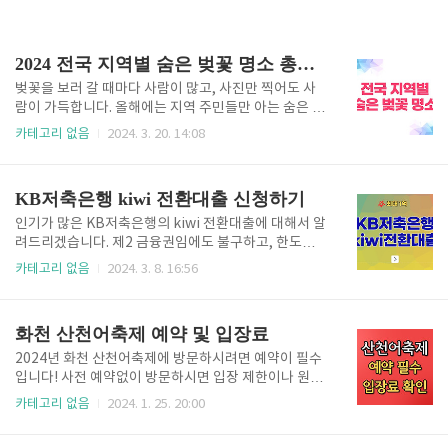
2024 전국 지역별 숨은 벚꽃 명소 총정리
벚꽃을 보러 갈 때마다 사람이 많고, 사진만 찍어도 사
람이 가득합니다. 올해에는 지역 주민들만 아는 숨은 벚
꽃 명소에 가서 여유롭게 사진도 찍고 좋은 추억 만들어
카테고리 없음
2024. 3. 20. 14:08
보세요. 전국 벚꽃명소를 지역별로 정리해 봤습니다. 편
하신 대로 벚꽃명소 자료를 다운로드를 해보세요! (구
글문서는 실시간으로 벚꽃명소 정보가 업데이트된다는
KB저축은행 kiwi 전환대출 신청하기
장점이 있습니다.) 벚꽃명소 pdf 다운로드 주민들만 안
다는 벚꽃명소를 검색하여, 숨은 곳만 파일로 직접 정리
인기가 많은 KB저축은행의 kiwi 전환대출에 대해서 알
했습니다. pdf파일로 편하게 벚꽃 명소 리스트를 확인
려드리겠습니다. 제2 금융권임에도 불구하고, 한도가
하실 수 있습니다. 벚꽃명소 이미지 다운로드 편하게 벚
최대 1억까지 넉넉하게 제공되고, 신용등급 9등급 이상
카테고리 없음
2024. 3. 8. 16:56
꽃명소를 이미지로 다운받아 핸드폰 갤러리 사진첩에
이면 신청가능하다는 것이 장점입니다. kiwi 전환대출
저장해 두시고, 보실 수 있습니다. 벚꽃명소 구글문서
신청하기 간단하게 영업점을 방문하지 않아도, 모바일
다운로드 구글문서 링크를 통해 바로 확인가능합니다.
에서 신청하고 실행까지 모두 가능합니다. 접속하셔서
화천 산천어축제 예약 및 입장료
구글문서는 벚꽃 명소가 ..
kiwi뱅크 앱에서 본인확인만 하시면, 나의 한도와 금리
확인, 결과까지 바로 확인하실 수 있습니다. kiwi 전환
2024년 화천 산천어축제에 방문하시려면 예약이 필수
대출 신청 👆🏻 신청대상 확인 kiwi 전환대출 신청대상은
입니다! 사전 예약없이 방문하시면 입장 제한이나 원하
아래와 같습니다. 1. 재직기간이 3개월 이상이고, 연간
시는 체험을 하지 못하고 발걸음을 돌리실 수 있습니다.
카테고리 없음
2024. 1. 25. 20:00
소득이 1200만 원 이상인 직장인 2. 다른 기관의 채무
미리 축제 준비하셔서 가족 친구분들과 즐거운 추억 만
대환을 목적으로 하시는 고객님 3. 소득증빙이 가능하
들어보세요! 목차 화천 산천어축제 예약하기 산천어축