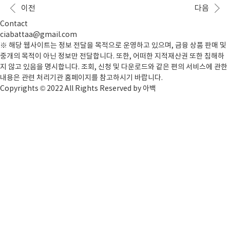
고, 만 20세 이상인 내국인이신 분 4. KCB 개인..
제 예약 접수 축제 기간 : 2024년 1월 6일(토) ~ 1월 28
이전
다음
일(일) 축제 시간 평일 : 09:00 ~ 18:00(접수 08:30~17:
00) 주말 : 08:30 ~ 18:00(접수 07:00~17:00) 산천어
Contact
축제 예약 낚시터 장소 : 축제장의 상류 (지도 확인) ※
ciabattaa@gmail.com
주말에는 오전에 조기 마감될수가 있으니 오픈시간에
※ 해당 웹사이트는 정보 전달을 목적으로 운영하고 있으며, 금융 상품 판매 및
맞추어 방문하시거나, 예약 후 방문하세요. 입장권은 이
중개의 목적이 아닌 정보만 전달합니다. 또한, 어떠한 지적재산권 또한 침해하
용당일 산천어축제 현장 매표소에서 본인 확인하고 표
지 않고 있음을 명시합니다. 조회, 신청 및 다운로드와 같은 편의 서비스에 관한
를 받으시면 됩니다...
내용은 관련 처리기관 홈페이지를 참고하시기 바랍니다.
Copyrights © 2022 All Rights Reserved by 아백