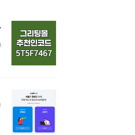
00원 혜택 받기
.
력
사
입
년
특