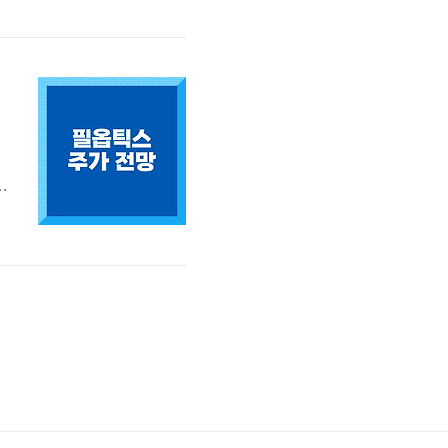
틱
옵
2