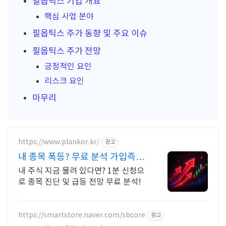
필옵틱스 기업 개요
핵심 사업 분야
필옵틱스 주가 동향 및 주요 이슈
필옵틱스 주가 전망
긍정적인 요인
리스크 요인
마무리
https://www.plankor.kr/
광고
내 종목 폭등? 무료 분석 가입즉시
무료리포트 100%
내 주식 지금 물려 있다면? 1분 신청으
로 종목 진단 및 급등 전망 무료 분석!
https://smartstore.naver.com/sbcore
광고