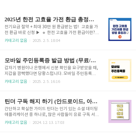
2025년 한전 고효율 가전 환급 총정리 🚀
전기요금 절약 + 최대 30만 원 환급받는 법! 고효율 가
전 환급 바로 신청 ▶ 🔹 한전 고효율 가전 환급이란?고
효율 가전제품 사용을 장려하고 전력 소비를 줄이기 위
카테고리 없음
2025. 2. 5. 18:04
해 한국전력공사(한전)에서 시행하는 지원 제도입니다.
✅ 에너지소비효율 1등급 제품을 구매하면 구매 금액의
10%를 환급받을 수 있습니다.✅ 가전제품 교체를 고민
모바일 주민등록증 발급 방법 (무료/유료 방법 2가지)
하고 있다면, 이 혜택을 활용해 전기요금도 아끼고 환급
도 받으세요! 📌 주의: 한정된 예산 내에서 지원되므로
갑자기 병원이나 은행에서 신분 확인을 요구받았을 때,
조기 마감 가능, 서둘러 신청하는 것이 중요합니다! 20
지갑을 깜빡했다면 당황스럽니다. 모바일 주민등록증
25년 한전 고효율 가전 환급 신청 방법 (쉽고 빠르게 신
을 발급받지 않았다면 이런 상황에서 대처할 방법이 없
카테고리 없음
2025. 2. 5. 16:16
청하기!) 1️⃣ 고효율 가전제품 구매한전에서 인정하는
습니다. 실물 신분증 분실 시 도용 위험과 재발급 번거
에너지소비효율 1등급 제품을 구매해야 합니다.오프라
로움까지 감수해야 합니다. 이제 지갑 없이도 신분을 증
인 매장 또는 온라인 쇼핑몰에서 구매 가능제품 구..
명할 수 있는 모바일 주민등록증, 지금 발급가능합니
틴더 구독 해지 하기 (안드로이드, 아이폰)
다. 👇🏻 2024년 12월 27일부터 사용가능합니다. 바로
발급 받으실 분들은 아래에서 이용하세요. 모바일 주
간단하고 확실한 가이드 틴더는 인기 있는 소셜 데이팅
민등록증 바로 발급 ▶ 모바일 주민등록증 이란?언제
애플리케이션 중 하나로, 많은 사람들이 유료 구독 서비
어디서나 갑자기 신분증이 필요할 때가 있는데요. 모바
스를 통해 추가적인 기능을 이용하고 있습니다. 하지만
카테고리 없음
2024. 12. 13. 17:03
일 주민등록증은 편리하게 스마트폰에 저장되는 디지
때로는 틴더 구독을 해지하고 싶을 때가 있을 수 있습니
털 신분증입니다. 기존 주민등록증과 동일한 법적 효력
다. 이 글에서는 틴더 구독 해지 방법을 구체적으로 설