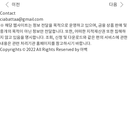
을 가지며, 공공기관이나 은행은 물론 편의점에서 성인
명드리겠습니다. 틴더 구독 해지 하기 (안드로이드) 안
이전
다음
인증 등에도 사용할 수 ..
드로이드 사용자라면 구글 플레이 스토어를 통해 틴더
구독을 해지할 수 있습니다. 아래는 단계별 가이드입니
Contact
다. 구독 관리 메뉴로 이동 안드로이드 기기에서 구글
ciabattaa@gmail.com
플레이 스토어를 엽니다.우측 상단의 프로필 아이콘을
※ 해당 웹사이트는 정보 전달을 목적으로 운영하고 있으며, 금융 상품 판매 및
탭합니다.결제 및 구독 또는 구독을 선택합니다.구독 목
중개의 목적이 아닌 정보만 전달합니다. 또한, 어떠한 지적재산권 또한 침해하
록에서 틴더를 찾습니다.만약 목록에 틴더가 표시되지
지 않고 있음을 명시합니다. 조회, 신청 및 다운로드와 같은 편의 서비스에 관한
않는다면, 다른 구글 계정을 사용 중인지 확인하세요.구
내용은 관련 처리기관 홈페이지를 참고하시기 바랍니다.
독이 보이지 않더라..
Copyrights © 2022 All Rights Reserved by 아백