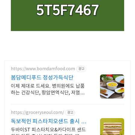
https://www.bomdamfood.com
광고
봄담메디푸드 정성가득식단
이제 제대로 드세요. 병의원에도 납품
하는 건강식단, 항암면역식단, 저염저
당식단
https://groceryseoul.com/
광고
독보적인 피스타치오샌드 출시 저
당+식이섬유로 건강하게
두바이ST 피스타치오&카다이프 샌드