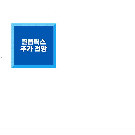
틱
옵
2