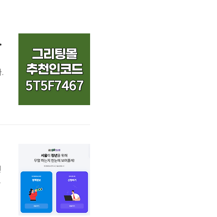
00원 혜택 받기
.
력
사
입
년
특