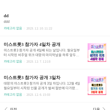
dd
ddd
카테고리 없음
2023. 12. 10. 11:22
미스트롯3 참가자 4일차 공개
미스트롯3 참가자 공개 4일째 되는 날입니다. 월요일부
터 시작된 비주얼 위크 대망의 마지막날을 하루 앞두고
있습니다. 오늘도 14명의 참가자의 티저영상이 공개되
카테고리 없음
2023. 12. 7. 12:18
었습니다. 뜨거운 성원으로 응원해 주시길 바랍니다. 이
번 시즌은 더욱이 비주얼이 멋지고 가창력이 뛰어난 일
반인들이 많은 것 같습니다. 오늘 공개된 미스트롯3 참
미스트롯3 참가자 공개 3일차
가자 함께 보시겠습니다. 👉 미스트롯3 방청신청 바로
가기 미스트롯3 참가자 4일 차 공개 미스트롯3 참가자
대망의 미스트롯3 참가자 공개 3일 차입니다. 12월 4일
정서주입니다. 정서주 님은 2008년생으로 중학생의 어
월요일부터 시작된 인물 공개가 벌써 절반에 다가왔습
린 나이에 활동 중인 여성 가수입니다. 워너뮤직 소속이
니다. 미스트롯 1, 2 시청률 높았었던 만큼 이번에는 본
카테고리 없음
2023. 12. 6. 15:03
며, 데뷔하기 전부터 트로트 커버영상들이 인기가 많았
방 시작 전인데도 벌써 열기가 뜨겁습니다. 오늘 3일 차
습니다. 목소리가 청아하고 부드러워서 듣기에 좋다는
공개된 참가자 14명 두근거리는 마음으로 바로 확인하
사람들의 반응이 많습니다. 동양적인 외모로 활발한 성
시겠습니다. 미스트롯3 참가자 공개 3일 차 미스트롯3
이전
다음