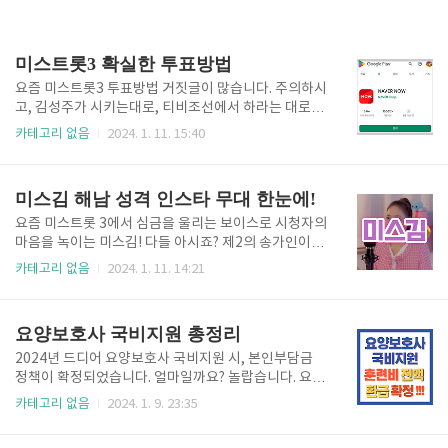
미스트롯3 확실한 투표방법
요즘 미스트롯3 투표방법 거짓글이 많습니다. 주의하시
고, 김성주가 시키는대로, 티비조선에서 하라는 대로만
하면 됩니다! 네이버 나우 어플 이용하기 네이버 '나우'
카테고리 없음
2024. 1. 11. 15:40
어플설설치하는 것은 필수이고, 어플설치해도 이상한
일 절대 없으니(네이버 입니다!) 앱 까는 것에 대해 걱정
하지 않으셔도 됩니다.^^ (다른 곳에 들어가셔도 결국
미스김 해남 성격 인스타 무대 한눈에!
에는 네이버 나우 설치하라고 합니다. 다 똑같습니다.)
방법은 아주 간단합니다. 어린이도 할 수 있는 정도이니
요즘 미스트롯 3에서 심금을 울리는 보이스로 시청자의
화면 잘 보고 따라하세요. 1. 나우를 설치한다. 핸드폰을
마음을 녹이는 미스김! 다들 아시죠? 제2의 송가인이 될
잘 아시는분은 플레이스토어에서 '네이버 나우'검색하
지 말지 의견이 분분합니다. 오늘은 해남 미스김의 정
카테고리 없음
2024. 1. 11. 14:21
셔서 설치하면 됩니다. 어플 설치 잘 모르시는 분들이
보, 인스타 그리고 무대까지 한눈에 총정리해보겠습니
계시다면, 버튼 이용하셔서 '설치' 하신 후 '열기' 누르
다. 미스김 기본정보 미스김의 예심무대를 보고 마스터
시면됩니다. 👉🏻 네이버 나우 다운받기 2. 나우를 열고,..
들은 송가인이 느껴진다는 극찬을 받은 참가자입니다.
요양보호사 국비지원 총정리
2001년 3월 8일생 본명 : 김채린 MBTI : ENFP 좋아하
는 음식 : 엄마가 끓여준 소고기 미역국 성격 : 털털, 노
2024년 드디어 요양보호사 국비지원 시, 본인부담금
력하는 스타일, 긍정적인 생각 미스트롯에 대한 생각 :
정책이 확정되었습니다. 얼마일까요? 놀랍습니다. 요양
일 한번 크게 애브릴 것 미스김 인스타 미스김은 2개 인
보호사 교육을 받고 동일한 직종에 취업하면 자비부담
카테고리 없음
2024. 1. 9. 23:35
스타그램이 있습니다. 직업 가수로써 운영하는 계정과
한 훈련비 전액을 환급해 준다고 합니다. 단, 몇 가지 조
개인 일상사진을 올리는 인스타가 있습니다. 미스김 개
건이 있는데요. 국비지원을 받고, 어떻게 하면 전액 환