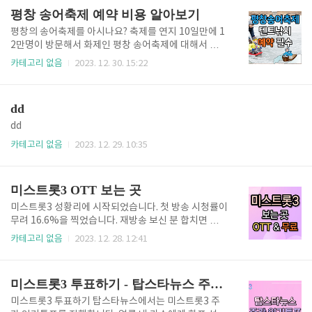
인 일상 인스타그램 아직 20대인 참가자라서 졸업하는
급을 받을 수 있는지 확실하게 알려드리겠습니다. 요양
평창 송어축제 예약 비용 알아보기
사진..
보호사 국비지원 훈련비 지원 기존의 요양보호사 국비
지원을 받을 때는 국민내일 배움 카드 계좌 한도 내에서
평창의 송어축제를 아시나요? 축제를 연지 10일만에 1
훈련비 자비부담액이 45%였습니다. 이번 2024년에
2만명이 방문해서 화제인 평창 송어축제에 대해서 소개
개편이 되면서 자비부담액이 90%로 증가했습니다. 이
해드립니다. 건강한 송어를 어떻게 즐길수 있는지 축제
카테고리 없음
2023. 12. 30. 15:22
렇게만 보면 돈이 많이 나가는 것 아닌가 싶지만, 걱정
일정, 프로그램, 위치까지 모두 알려드립니다. 평창 송
하지 마세요. 국비 수업만 잘 듣고 취업하면 전액을 돌
어축제란? 강원도 평창은 다른 지역보다 온다가 낮습니
려받을 수 있게 되었습니다. 기쁜 소식인데요. 자세히
다. 송어는 평균적으로 온도가 낮고 아주 깨끗한 물에서
dd
살펴보겠습니다. 훈련비..
만 살기로 유명한 어종입니다. 그래서 평창은 한국에서
송어 양식하는 곳으로 유명합니다. 평창 송어축제는 그
dd
어느 곳보다 건강하고 부드러운 맛의 송어를 즐기고, 맛
카테고리 없음
2023. 12. 29. 10:35
볼수있는 축제입니다. 운영기간 : 23년 12월 29일 ~ 24
년 1월 28일 시간: 오전 9시 ~ 오후 5시 예약 : 가장 인기
있는 텐트낚시는 온라인으로 예약이 필요하고, 그 외에
미스트롯3 OTT 보는 곳
는 현장발권입니다. 평창 송어축제 즐길거리 텐트낚시
..
미스트롯3 성황리에 시작되었습니다. 첫 방송 시청률이
무려 16.6%을 찍었습니다. 재방송 보신 분 합치면 역시
나 전 국민 프로그램이네요. 미스트롯3 본방사수 못해
카테고리 없음
2023. 12. 28. 12:41
서 아쉬워하시는 분들! 미스트롯3보는 OTT는 보는 곳
이 있는지 바로 알려드리겠습니다! 미스트롯3 OTT 1.
웨이브 제가 제일 추천드리는 미스트롯3 OTT 보는 곳
미스트롯3 투표하기 - 탑스타뉴스 주간 인기투표
은 바로 웨이브입니다. 지금 12월 31일까지 그냥 이용
권을 나눠주는 수준으로 할인을 하고 있습니다. 미스트
미스트롯3 투표하기 탑스타뉴스에서는 미스트롯3 주