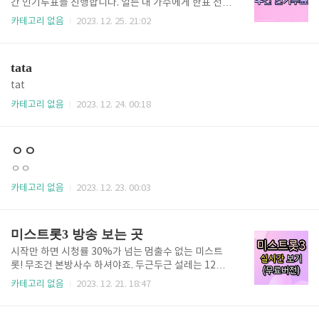
롯 1부터 스페셜영상, 미스트롯3까지 모두 있습니다.
간 인기투표를 진행합니다. 얼른 내 가수에게 한표 선사
웨이브 2023년 한 해 사랑 많이 받아서 감사의 마음으
하세요. 현재 1위 오유진, 2위 빈예서, 3위 정서주, 4
카테고리 없음
2023. 12. 25. 21:02
로 1년 이용권을 41% 할인한다고 합니다. 즉, 7개월 요
위...가 순위를 앞다투고 있습니다. 12월 5주차 현재 모
금만 내고 1년 동안 볼 수 있다는 것인데요. 그래서 웨이
두 25만명은 거뜬히 넘은 투표숫자를 기록하고 있습니
브 한 달에 얼마라는 거야? 가장 기본요금인 베이직이..
다. 미스트롯3 주간 인기투표 하는 법 미스트롯3 투표
tata
는 매주 본방시간 1일 전인 수요일에 무조건 마감됩니
다. 1표로 지는 것이 선거입니다. 지금 몇 표 차이 안 나
tat
니 여러분이 응원하시는 마음속의 그 가수에게 서둘러
카테고리 없음
2023. 12. 24. 00:18
투표하세요. 접속하셔서, 투표권을 얻어야 투표할수있
습니다. 로그인을 하면 6시간 마다 기본 투표권을 주고,
로그인 후 기사추천을 하고, 미션을 완료하면 추가로 투
ㅇㅇ
표권을 얻을 수 있습니다. 👉 미스트롯3 인기투표 사이
트 * 이..
ㅇㅇ
카테고리 없음
2023. 12. 23. 00:03
미스트롯3 방송 보는 곳
시작만 하면 시청률 30%가 넘는 멈출수 없는 미스트
롯! 무조건 본방사수 하셔야죠. 두근두근 설레는 12월 2
1일 목요일 밤 10시 드디어 미스트롯3 첫 방송 시작합
카테고리 없음
2023. 12. 21. 18:47
니다. 심사위원 모두 어떤 무대를 보고 놀라는 모습의
티저가 공개되고 더욱 기대되는데요. 1화부터 서바이벌